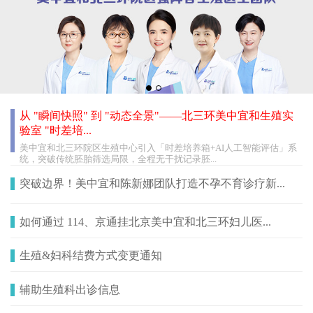
从 "瞬间快照" 到 "动态全景"——北三环美中宜和生殖实
验室 "时差培...
美中宜和北三环院区生殖中心引入「时差培养箱+AI人工智能评估」系
统，突破传统胚胎筛选局限，全程无干扰记录胚...
突破边界！美中宜和陈新娜团队打造不孕不育诊疗新...
如何通过 114、京通挂北京美中宜和北三环妇儿医...
生殖&妇科结费方式变更通知
辅助生殖科出诊信息