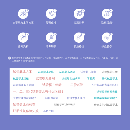
分析两种辅助生殖技术的成功率范围、影响因素，结合年龄、病因、身体条件等变量解读成功率波动原因
2026-08
1
2
3
4
冻胚做第三代试管婴儿PGT，效果会比新鲜囊胚差吗？
06
对比新鲜囊胚和冻胚进行PGT的差异，分析冻胚活检的可行性、影响因素以及临床效果，讲解PGT技术的适用
2026-08
夫妻双方术前检查
降调促排
监测排卵
取精/取卵
囊胚着床对子宫内膜厚度有特殊要求吗？
06
5
6
7
8
不同内膜厚度对囊胚着床的影响，介绍囊胚移植的适宜内膜范围及评估指标。
2026-08
体外受精
培养胚胎
胚胎移植
抽血验孕
移植后出血是宫外孕吗？
06
移植后出血是试管患者最担心的症状之一，不少人会立刻联想到宫外孕。详细对比移植后正常出血与宫外
2026-08
注
根据试管婴儿技术发展的时间顺序，可分为一代试管(IVF)、二代试管(ICSI)、三代试管(PGS)，并非一代更比一代好，这
三种技术有不同的适应症。
雪诺酮和黄体酮哪个效果更好？
06
试管移植后用药存在不少误区，比如混淆雪诺酮和黄体酮的区别、盲目停药等。对比两种药物的剂型、作
2026-08
试管婴儿方案
试管婴儿促排
试管婴儿降调
试管婴儿取卵
试管婴儿胚胎
试管婴儿费用
试管婴儿移植
试管婴儿成功率
不着床
三代试管婴儿
人工授精一个周期做1次和做2次，成功率差别大吗？
06
试管婴儿年龄
二胎试管
试管需要多长时间
长方案与短方案的区别
很多准备做人工授精的患者都会问，一个周期内到底能做几次操作？周期次数的常规范围、影响因素，同时分
2026-08
一、二、三代试管婴儿有什么区别？
试管反复移植失败
内膜调理要多久？冻胚移植的时间成本比鲜胚高多少？
06
无精症能做试管吗？
弱精做试管
做试管婴儿条件
卵巢早衰能试管吗？
冷冻胚胎移植和新鲜胚胎移植在时间周期上存在显著差异，其中冻胚移植前的内膜调理是影响时间成本的
2026-08
试管婴儿前检查
弱精症可以怀孕吗
什么是供精试管婴儿
胚胎反复移植失败
高龄二胎