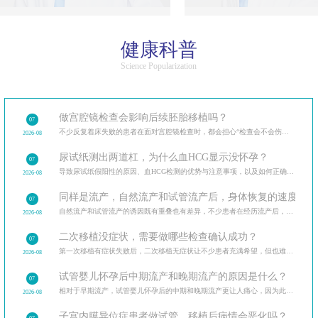
健康科普
Science Popularization
做宫腔镜检查会影响后续胚胎移植吗？
07
不少反复着床失败的患者在面对宫腔镜检查时，都会担心“检查会不会伤内膜，影响后续移植”。
2026-08
尿试纸测出两道杠，为什么血HCG显示没怀孕？
07
导致尿试纸假阳性的原因、血HCG检测的优势与注意事项，以及如何正确解读验孕结果。
2026-08
同样是流产，自然流产和试管流产后，身体恢复的速度和调
07
自然流产和试管流产的诱因既有重叠也有差异，不少患者在经历流产后，最关心的是如何避免再次发生。分
2026-08
二次移植没症状，需要做哪些检查确认成功？
07
第一次移植有症状失败后，二次移植无症状让不少患者充满希望，但也难免担忧。二次移植后需做的各类检
2026-08
试管婴儿怀孕后中期流产和晚期流产的原因是什么？
07
相对于早期流产，试管婴儿怀孕后的中期和晚期流产更让人痛心，因为此时胎儿已经有了明显的发育迹象。
2026-08
子宫内膜异位症患者做试管，移植后病情会恶化吗？