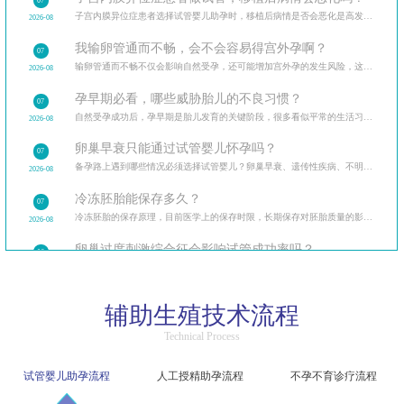
07
子宫内膜异位症患者选择试管婴儿助孕时，移植后病情是否会恶化是高发疑问。从试管治疗的全流程出发
2026-08
我输卵管通而不畅，会不会容易得宫外孕啊？
07
输卵管通而不畅不仅会影响自然受孕，还可能增加宫外孕的发生风险，这让很多备孕女性忧心忡忡。
2026-08
孕早期必看，哪些威胁胎儿的不良习惯？
07
自然受孕成功后，孕早期是胎儿发育的关键阶段，很多看似平常的生活习惯可能暗藏风险。
2026-08
卵巢早衰只能通过试管婴儿怀孕吗？
07
备孕路上遇到哪些情况必须选择试管婴儿？卵巢早衰、遗传性疾病、不明原因不孕等多种临床场景，试管婴
2026-08
冷冻胚胎能保存多久？
07
冷冻胚胎的保存原理，目前医学上的保存时限，长期保存对胚胎质量的影响，保存期限与解冻成功率的关系。
2026-08
卵巢过度刺激综合征会影响试管成功率吗？
06
卵巢过度刺激综合征（OHSS）让很多做试管的患者忧心忡忡，担心它会影响试管成功率和自身健康。
2026-08
精子洗涤过程中会损伤精子吗？
06
辅助生殖技术流程
精子洗涤是人工授精的核心步骤，不少患者担心洗涤过程会损伤精子，影响受精能力。
2026-08
Technical Process
试管婴儿促排后腹胀是卵巢过度刺激吗？该如何区分？
06
区分生理性腹胀与病理性卵巢过度刺激，介绍不同程度症状的应对方法，促排后的日常护理要点。
2026-08
试管婴儿助孕流程
人工授精助孕流程
不孕不育诊疗流程
人工授精和试管婴儿哪个成功率更高？
06