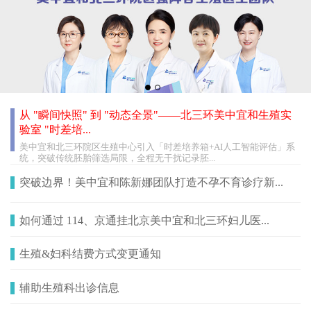
从 "瞬间快照" 到 "动态全景"——北三环美中宜和生殖实
验室 "时差培...
美中宜和北三环院区生殖中心引入「时差培养箱+AI人工智能评估」系
统，突破传统胚胎筛选局限，全程无干扰记录胚...
突破边界！美中宜和陈新娜团队打造不孕不育诊疗新...
如何通过 114、京通挂北京美中宜和北三环妇儿医...
生殖&妇科结费方式变更通知
辅助生殖科出诊信息