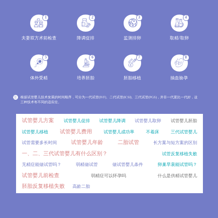
分析两种辅助生殖技术的成功率范围、影响因素，结合年龄、病因、身体条件等变量解读成功率波动原因
2026-08
1
2
3
4
冻胚做第三代试管婴儿PGT，效果会比新鲜囊胚差吗？
06
对比新鲜囊胚和冻胚进行PGT的差异，分析冻胚活检的可行性、影响因素以及临床效果，讲解PGT技术的适用
2026-08
夫妻双方术前检查
降调促排
监测排卵
取精/取卵
囊胚着床对子宫内膜厚度有特殊要求吗？
06
5
6
7
8
不同内膜厚度对囊胚着床的影响，介绍囊胚移植的适宜内膜范围及评估指标。
2026-08
体外受精
培养胚胎
胚胎移植
抽血验孕
移植后出血是宫外孕吗？
06
移植后出血是试管患者最担心的症状之一，不少人会立刻联想到宫外孕。详细对比移植后正常出血与宫外
2026-08
注
根据试管婴儿技术发展的时间顺序，可分为一代试管(IVF)、二代试管(ICSI)、三代试管(PGS)，并非一代更比一代好，这
三种技术有不同的适应症。
雪诺酮和黄体酮哪个效果更好？
06
试管移植后用药存在不少误区，比如混淆雪诺酮和黄体酮的区别、盲目停药等。对比两种药物的剂型、作
2026-08
试管婴儿方案
试管婴儿促排
试管婴儿降调
试管婴儿取卵
试管婴儿胚胎
试管婴儿费用
试管婴儿移植
试管婴儿成功率
不着床
三代试管婴儿
人工授精一个周期做1次和做2次，成功率差别大吗？
06
试管婴儿年龄
二胎试管
试管需要多长时间
长方案与短方案的区别
很多准备做人工授精的患者都会问，一个周期内到底能做几次操作？周期次数的常规范围、影响因素，同时分
2026-08
一、二、三代试管婴儿有什么区别？
试管反复移植失败
内膜调理要多久？冻胚移植的时间成本比鲜胚高多少？
06
无精症能做试管吗？
弱精做试管
做试管婴儿条件
卵巢早衰能试管吗？
冷冻胚胎移植和新鲜胚胎移植在时间周期上存在显著差异，其中冻胚移植前的内膜调理是影响时间成本的
2026-08
试管婴儿前检查
弱精症可以怀孕吗
什么是供精试管婴儿
胚胎反复移植失败
高龄二胎