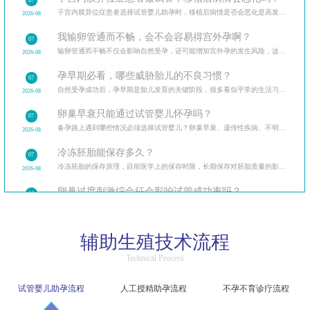
07
子宫内膜异位症患者选择试管婴儿助孕时，移植后病情是否会恶化是高发疑问。从试管治疗的全流程出发
2026-08
我输卵管通而不畅，会不会容易得宫外孕啊？
07
输卵管通而不畅不仅会影响自然受孕，还可能增加宫外孕的发生风险，这让很多备孕女性忧心忡忡。
2026-08
孕早期必看，哪些威胁胎儿的不良习惯？
07
自然受孕成功后，孕早期是胎儿发育的关键阶段，很多看似平常的生活习惯可能暗藏风险。
2026-08
卵巢早衰只能通过试管婴儿怀孕吗？
07
备孕路上遇到哪些情况必须选择试管婴儿？卵巢早衰、遗传性疾病、不明原因不孕等多种临床场景，试管婴
2026-08
冷冻胚胎能保存多久？
07
冷冻胚胎的保存原理，目前医学上的保存时限，长期保存对胚胎质量的影响，保存期限与解冻成功率的关系。
2026-08
卵巢过度刺激综合征会影响试管成功率吗？
06
卵巢过度刺激综合征（OHSS）让很多做试管的患者忧心忡忡，担心它会影响试管成功率和自身健康。
2026-08
精子洗涤过程中会损伤精子吗？
06
辅助生殖技术流程
精子洗涤是人工授精的核心步骤，不少患者担心洗涤过程会损伤精子，影响受精能力。
2026-08
Technical Process
试管婴儿促排后腹胀是卵巢过度刺激吗？该如何区分？
06
区分生理性腹胀与病理性卵巢过度刺激，介绍不同程度症状的应对方法，促排后的日常护理要点。
2026-08
试管婴儿助孕流程
人工授精助孕流程
不孕不育诊疗流程
人工授精和试管婴儿哪个成功率更高？
06