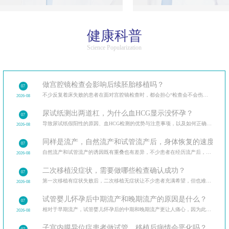
健康科普
Science Popularization
做宫腔镜检查会影响后续胚胎移植吗？
07
不少反复着床失败的患者在面对宫腔镜检查时，都会担心“检查会不会伤内膜，影响后续移植”。
2026-08
尿试纸测出两道杠，为什么血HCG显示没怀孕？
07
导致尿试纸假阳性的原因、血HCG检测的优势与注意事项，以及如何正确解读验孕结果。
2026-08
同样是流产，自然流产和试管流产后，身体恢复的速度和调
07
自然流产和试管流产的诱因既有重叠也有差异，不少患者在经历流产后，最关心的是如何避免再次发生。分
2026-08
二次移植没症状，需要做哪些检查确认成功？
07
第一次移植有症状失败后，二次移植无症状让不少患者充满希望，但也难免担忧。二次移植后需做的各类检
2026-08
试管婴儿怀孕后中期流产和晚期流产的原因是什么？
07
相对于早期流产，试管婴儿怀孕后的中期和晚期流产更让人痛心，因为此时胎儿已经有了明显的发育迹象。
2026-08
子宫内膜异位症患者做试管，移植后病情会恶化吗？