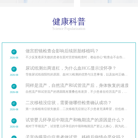
健康科普
Science Popularization
做宫腔镜检查会影响后续胚胎移植吗？
07
不少反复着床失败的患者在面对宫腔镜检查时，都会担心“检查会不会伤内膜，影响后续移植”。
2026-08
尿试纸测出两道杠，为什么血HCG显示没怀孕？
07
导致尿试纸假阳性的原因、血HCG检测的优势与注意事项，以及如何正确解读验孕结果。
2026-08
同样是流产，自然流产和试管流产后，身体恢复的速度和调
07
自然流产和试管流产的诱因既有重叠也有差异，不少患者在经历流产后，最关心的是如何避免再次发生。分
2026-08
二次移植没症状，需要做哪些检查确认成功？
07
第一次移植有症状失败后，二次移植无症状让不少患者充满希望，但也难免担忧。二次移植后需做的各类检
2026-08
试管婴儿怀孕后中期流产和晚期流产的原因是什么？
07
相对于早期流产，试管婴儿怀孕后的中期和晚期流产更让人痛心，因为此时胎儿已经有了明显的发育迹象。
2026-08
子宫内膜异位症患者做试管，移植后病情会恶化吗？