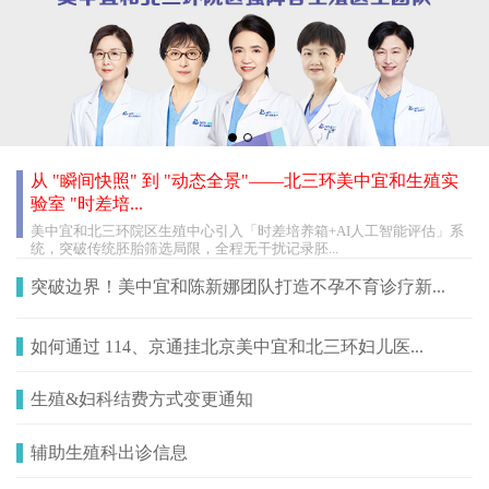
从 "瞬间快照" 到 "动态全景"——北三环美中宜和生殖实
验室 "时差培...
美中宜和北三环院区生殖中心引入「时差培养箱+AI人工智能评估」系
统，突破传统胚胎筛选局限，全程无干扰记录胚...
突破边界！美中宜和陈新娜团队打造不孕不育诊疗新...
如何通过 114、京通挂北京美中宜和北三环妇儿医...
生殖&妇科结费方式变更通知
辅助生殖科出诊信息