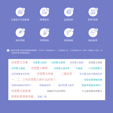
分析两种辅助生殖技术的成功率范围、影响因素，结合年龄、病因、身体条件等变量解读成功率波动原因
2026-08
1
2
3
4
冻胚做第三代试管婴儿PGT，效果会比新鲜囊胚差吗？
06
对比新鲜囊胚和冻胚进行PGT的差异，分析冻胚活检的可行性、影响因素以及临床效果，讲解PGT技术的适用
2026-08
夫妻双方术前检查
降调促排
监测排卵
取精/取卵
囊胚着床对子宫内膜厚度有特殊要求吗？
06
5
6
7
8
不同内膜厚度对囊胚着床的影响，介绍囊胚移植的适宜内膜范围及评估指标。
2026-08
体外受精
培养胚胎
胚胎移植
抽血验孕
移植后出血是宫外孕吗？
06
移植后出血是试管患者最担心的症状之一，不少人会立刻联想到宫外孕。详细对比移植后正常出血与宫外
2026-08
注
根据试管婴儿技术发展的时间顺序，可分为一代试管(IVF)、二代试管(ICSI)、三代试管(PGS)，并非一代更比一代好，这
三种技术有不同的适应症。
雪诺酮和黄体酮哪个效果更好？
06
试管移植后用药存在不少误区，比如混淆雪诺酮和黄体酮的区别、盲目停药等。对比两种药物的剂型、作
2026-08
试管婴儿方案
试管婴儿促排
试管婴儿降调
试管婴儿取卵
试管婴儿胚胎
试管婴儿费用
试管婴儿移植
试管婴儿成功率
不着床
三代试管婴儿
人工授精一个周期做1次和做2次，成功率差别大吗？
06
试管婴儿年龄
二胎试管
试管需要多长时间
长方案与短方案的区别
很多准备做人工授精的患者都会问，一个周期内到底能做几次操作？周期次数的常规范围、影响因素，同时分
2026-08
一、二、三代试管婴儿有什么区别？
试管反复移植失败
内膜调理要多久？冻胚移植的时间成本比鲜胚高多少？
06
无精症能做试管吗？
弱精做试管
做试管婴儿条件
卵巢早衰能试管吗？
冷冻胚胎移植和新鲜胚胎移植在时间周期上存在显著差异，其中冻胚移植前的内膜调理是影响时间成本的
2026-08
试管婴儿前检查
弱精症可以怀孕吗
什么是供精试管婴儿
胚胎反复移植失败
高龄二胎