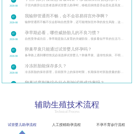
07
子宫内膜异位症患者选择试管婴儿助孕时，移植后病情是否会恶化是高发疑问。从试管治疗的全流程出发
2026-08
我输卵管通而不畅，会不会容易得宫外孕啊？
07
输卵管通而不畅不仅会影响自然受孕，还可能增加宫外孕的发生风险，这让很多备孕女性忧心忡忡。
2026-08
孕早期必看，哪些威胁胎儿的不良习惯？
07
自然受孕成功后，孕早期是胎儿发育的关键阶段，很多看似平常的生活习惯可能暗藏风险。
2026-08
卵巢早衰只能通过试管婴儿怀孕吗？
07
备孕路上遇到哪些情况必须选择试管婴儿？卵巢早衰、遗传性疾病、不明原因不孕等多种临床场景，试管婴
2026-08
冷冻胚胎能保存多久？
07
冷冻胚胎的保存原理，目前医学上的保存时限，长期保存对胚胎质量的影响，保存期限与解冻成功率的关系。
2026-08
卵巢过度刺激综合征会影响试管成功率吗？
06
卵巢过度刺激综合征（OHSS）让很多做试管的患者忧心忡忡，担心它会影响试管成功率和自身健康。
2026-08
精子洗涤过程中会损伤精子吗？
06
辅助生殖技术流程
精子洗涤是人工授精的核心步骤，不少患者担心洗涤过程会损伤精子，影响受精能力。
2026-08
Technical Process
试管婴儿促排后腹胀是卵巢过度刺激吗？该如何区分？
06
区分生理性腹胀与病理性卵巢过度刺激，介绍不同程度症状的应对方法，促排后的日常护理要点。
2026-08
试管婴儿助孕流程
人工授精助孕流程
不孕不育诊疗流程
人工授精和试管婴儿哪个成功率更高？
06