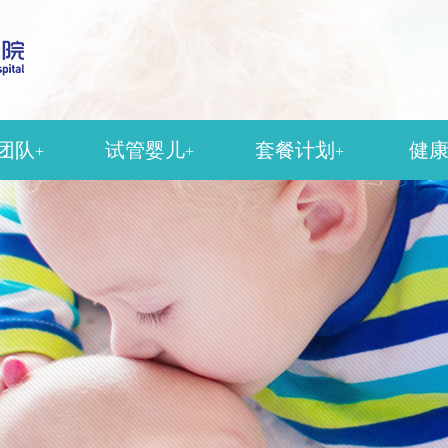
团队
试管婴儿
套餐计划
健
+
+
+
殖科
人工授精
孕检套餐
科
女性不孕
产检套餐
科
男性不育
分娩套餐
医科
中医助孕
疫苗套餐
美容科
输卵管造影
醉科
影像科
团队