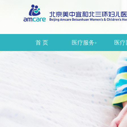
首 页
医疗服务
医疗
+
辅助生殖
生
生殖妇科
产
生殖中医科
妇
产科
中
妇科
医疗
麻
超声
护理