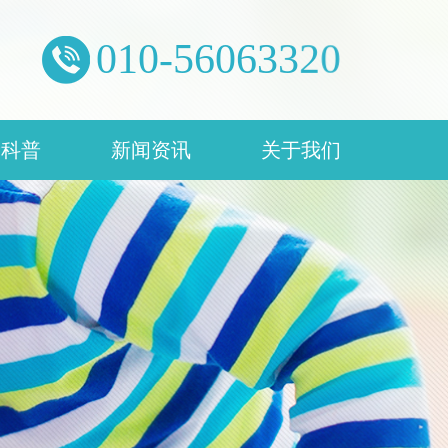
0
1
0
-
5
6
0
6
3
3
2
0
康科普
新闻资讯
关于我们