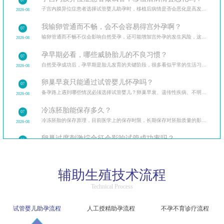
07
子宫内膜异位症患者选择试管婴儿助孕时，移植后病情是否会恶化是高发疑问。从试管治疗的全流程出发
2026-08
我输卵管通而不畅，会不会容易得宫外孕啊？
07
输卵管通而不畅不仅会影响自然受孕，还可能增加宫外孕的发生风险，这让很多备孕女性忧心忡忡。
2026-08
孕早期必看，哪些威胁胎儿的不良习惯？
07
自然受孕成功后，孕早期是胎儿发育的关键阶段，很多看似平常的生活习惯可能暗藏风险。
2026-08
卵巢早衰只能通过试管婴儿怀孕吗？
07
备孕路上遇到哪些情况必须选择试管婴儿？卵巢早衰、遗传性疾病、不明原因不孕等多种临床场景，试管婴
2026-08
冷冻胚胎能保存多久？
07
冷冻胚胎的保存原理，目前医学上的保存时限，长期保存对胚胎质量的影响，保存期限与解冻成功率的关系。
2026-08
卵巢过度刺激综合征会影响试管成功率吗？
06
卵巢过度刺激综合征（OHSS）让很多做试管的患者忧心忡忡，担心它会影响试管成功率和自身健康。
2026-08
精子洗涤过程中会损伤精子吗？
06
辅助生殖技术流程
精子洗涤是人工授精的核心步骤，不少患者担心洗涤过程会损伤精子，影响受精能力。
2026-08
Technical Process
试管婴儿促排后腹胀是卵巢过度刺激吗？该如何区分？
06
区分生理性腹胀与病理性卵巢过度刺激，介绍不同程度症状的应对方法，促排后的日常护理要点。
2026-08
试管婴儿助孕流程
人工授精助孕流程
不孕不育诊疗流程
人工授精和试管婴儿哪个成功率更高？
06