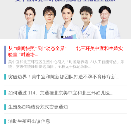
从 "瞬间快照" 到 "动态全景"——北三环美中宜和生殖实
验室 "时差培...
美中宜和北三环院区生殖中心引入「时差培养箱+AI人工智能评估」系
统，突破传统胚胎筛选局限，全程无干扰记录胚...
突破边界！美中宜和陈新娜团队打造不孕不育诊疗新...
如何通过 114、京通挂北京美中宜和北三环妇儿医...
生殖&妇科结费方式变更通知
辅助生殖科出诊信息