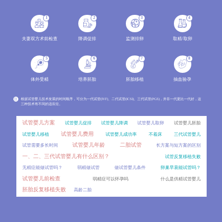
分析两种辅助生殖技术的成功率范围、影响因素，结合年龄、病因、身体条件等变量解读成功率波动原因
2026-08
1
2
3
4
冻胚做第三代试管婴儿PGT，效果会比新鲜囊胚差吗？
06
对比新鲜囊胚和冻胚进行PGT的差异，分析冻胚活检的可行性、影响因素以及临床效果，讲解PGT技术的适用
2026-08
夫妻双方术前检查
降调促排
监测排卵
取精/取卵
囊胚着床对子宫内膜厚度有特殊要求吗？
06
5
6
7
8
不同内膜厚度对囊胚着床的影响，介绍囊胚移植的适宜内膜范围及评估指标。
2026-08
体外受精
培养胚胎
胚胎移植
抽血验孕
移植后出血是宫外孕吗？
06
移植后出血是试管患者最担心的症状之一，不少人会立刻联想到宫外孕。详细对比移植后正常出血与宫外
2026-08
注
根据试管婴儿技术发展的时间顺序，可分为一代试管(IVF)、二代试管(ICSI)、三代试管(PGS)，并非一代更比一代好，这
三种技术有不同的适应症。
雪诺酮和黄体酮哪个效果更好？
06
试管移植后用药存在不少误区，比如混淆雪诺酮和黄体酮的区别、盲目停药等。对比两种药物的剂型、作
2026-08
试管婴儿方案
试管婴儿促排
试管婴儿降调
试管婴儿取卵
试管婴儿胚胎
试管婴儿费用
试管婴儿移植
试管婴儿成功率
不着床
三代试管婴儿
人工授精一个周期做1次和做2次，成功率差别大吗？
06
试管婴儿年龄
二胎试管
试管需要多长时间
长方案与短方案的区别
很多准备做人工授精的患者都会问，一个周期内到底能做几次操作？周期次数的常规范围、影响因素，同时分
2026-08
一、二、三代试管婴儿有什么区别？
试管反复移植失败
内膜调理要多久？冻胚移植的时间成本比鲜胚高多少？
06
无精症能做试管吗？
弱精做试管
做试管婴儿条件
卵巢早衰能试管吗？
冷冻胚胎移植和新鲜胚胎移植在时间周期上存在显著差异，其中冻胚移植前的内膜调理是影响时间成本的
2026-08
试管婴儿前检查
弱精症可以怀孕吗
什么是供精试管婴儿
胚胎反复移植失败
高龄二胎