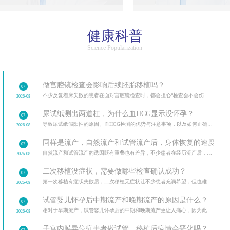
健康科普
Science Popularization
做宫腔镜检查会影响后续胚胎移植吗？
07
不少反复着床失败的患者在面对宫腔镜检查时，都会担心“检查会不会伤内膜，影响后续移植”。
2026-08
尿试纸测出两道杠，为什么血HCG显示没怀孕？
07
导致尿试纸假阳性的原因、血HCG检测的优势与注意事项，以及如何正确解读验孕结果。
2026-08
同样是流产，自然流产和试管流产后，身体恢复的速度和调
07
自然流产和试管流产的诱因既有重叠也有差异，不少患者在经历流产后，最关心的是如何避免再次发生。分
2026-08
二次移植没症状，需要做哪些检查确认成功？
07
第一次移植有症状失败后，二次移植无症状让不少患者充满希望，但也难免担忧。二次移植后需做的各类检
2026-08
试管婴儿怀孕后中期流产和晚期流产的原因是什么？
07
相对于早期流产，试管婴儿怀孕后的中期和晚期流产更让人痛心，因为此时胎儿已经有了明显的发育迹象。
2026-08
子宫内膜异位症患者做试管，移植后病情会恶化吗？