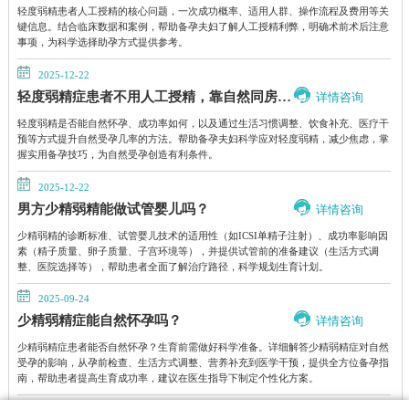
轻度弱精患者人工授精的核心问题，一次成功概率、适用人群、操作流程及费用等关
键信息。结合临床数据和案例，帮助备孕夫妇了解人工授精利弊，明确术前术后注意
事项，为科学选择助孕方式提供参考。
2025-12-22
轻度弱精症患者不用人工授精，靠自然同房能怀上吗？
详情咨询
轻度弱精是否能自然怀孕、成功率如何，以及通过生活习惯调整、饮食补充、医疗干
预等方式提升自然受孕几率的方法。帮助备孕夫妇科学应对轻度弱精，减少焦虑，掌
握实用备孕技巧，为自然受孕创造有利条件。
2025-12-22
男方少精弱精能做试管婴儿吗？
详情咨询
少精弱精的诊断标准、试管婴儿技术的适用性（如ICSI单精子注射）、成功率影响因
素（精子质量、卵子质量、子宫环境等），并提供试管前的准备建议（生活方式调
整、医院选择等），帮助患者全面了解治疗路径，科学规划生育计划。
2025-09-24
少精弱精症能自然怀孕吗？
详情咨询
少精弱精症患者能否自然怀孕？生育前需做好科学准备。详细解答少精弱精症对自然
受孕的影响，从孕前检查、生活方式调整、营养补充到医学干预，提供全方位备孕指
南，帮助患者提高生育成功率，建议在医生指导下制定个性化方案。