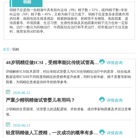
弱精
弱精子症是指一份精液中具有前向运动（PR）精子数＜32%，或PR精子数+非前
向运动（NP）精子数＜40%，又称为精子活力底下。弱精子症是复杂多因素作用
的结果，病因包括生殖道感染、精索静脉曲张、射精管不全梗阻、免疫因素、遗
传因素等。环境因素、生活习惯、全身性疾病及其他因素对精子活力也有一定影
响。治疗一般分为药物治疗、中西医结合治疗和手术治疗，经常规治疗方法无效
时，推荐采用ART助孕。
首页
/ 弱精
48岁弱精症做ICSI，受精率能比传统试管高多少？
详情咨询
详细解析ICSI技术原理，对比传统试管婴儿与ICSI在弱精症治疗中的差异，结合临床
数据说明ICSI对不同程度弱精症的受精率提升效果，同时分析年龄、精子质量等影响
因素，为弱精症患者提供科学的助孕参考。
2026-06-22
严重少精弱精做试管婴儿有用吗？
详情咨询
少弱精的生育困境、试管婴儿的适配逻辑、术前准备、成功率影响因素及术后注意事
项。
2026-06-12
轻度弱精做人工授精，一次成功的概率有多大？
详情咨询