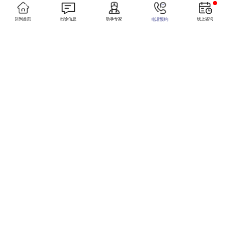
2025-09-10
少精弱精症会遗传给孩子吗？
详情咨询
回到首页
出诊信息
助孕专家
线上咨询
电话预约
少精弱精症是否会遗传给下一代是患者关注的核心问题。结合医学研究，从遗传因素
（如染色体异常、Y染色体微缺失）与非遗传因素（如生活习惯、疾病）两方面分析
遗传概率，提供科学应对建议，帮助患者明确风险，科学备孕。
小美在线
2025-09-09
弱精症能自然怀孕吗？
详情咨询
针对弱精症患者最关心的“能否自然怀孕”问题，从精子活力对受孕的影响、自然受孕
的关键条件、提高怀孕几率的方法等方面进行详细解析，帮助患者科学认识病情，结
010-52346723
合生活方式调整与医学干预，提升生育希望。
2025-09-08
少精弱精症能自愈吗？
详情咨询
试管套餐
少精弱精症是男性生育的常见困扰，许多患者关心“能否自愈”。医学观点，分析少精
弱精症的自愈可能性，轻度患者的生活调理方法，同时明确需就医的情况，帮助男性
科学应对精子质量问题，避免延误治疗。
来院路线
2025-08-28
内分泌检查对少精弱精症诊断重要吗？
详情咨询
内分泌检查在少精弱精症诊断中的核心作用，性激素六项（如睾酮、FSH）与精子生
网站首页
成的关系，帮助男性不育患者了解为何需进行内分泌检查，如何通过激素水平异常排