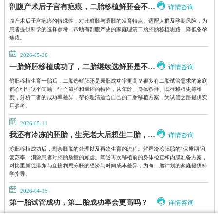
剖腹产术后子宫有疤痕，二胎移植鲜胚会不会撑坏子宫？
详情咨询
腹产术后子宫疤痕的特殊性，对比鲜胚与囊胚的发育特点、适配人群及孕期风险，为
患者提供科学的选择参考，帮助有剖腹产史的家庭理清二胎胚胎移植思路，降低备孕
焦虑。
2026-05-26
一胎鲜胚移植成功了，二胎继续选鲜胚是不是成功率更高？
详情咨询
鲜胚移植生育一胎后，二胎选鲜胚还是囊胚成功率更高？很多有二胎试管需求的家庭
都会纠结这个问题。结合鲜胚和囊胚的特性，从年龄、身体条件、既往移植史等维
度，分析二者的成功率差异，帮你理清适合自己的二胎移植方案，为试管之路提供实
用参考。
2026-05-11
我还有冷冻的胚胎，生完老大后想生二胎，还需要重新促排卵吗？
详情咨询
冻胚移植成功后，剩余胚胎的处理以及再次生育的流程。解释冷冻胚胎的“保质期”和
复苏率，消除患者对胚胎质量的顾虑。阐述再次移植前的身体检查和内膜准备方案，
对比重新促排卵与直接利用冻胚的经济与时间成本差异，为有二胎计划的家庭提供科
学指导。
2026-04-15
第一胎试管成功，第二胎成功率会更高吗？
详情咨询
第一胎试管成功后第二胎的成功率是否更高，从年龄、胚胎质量、子宫内膜等关键因