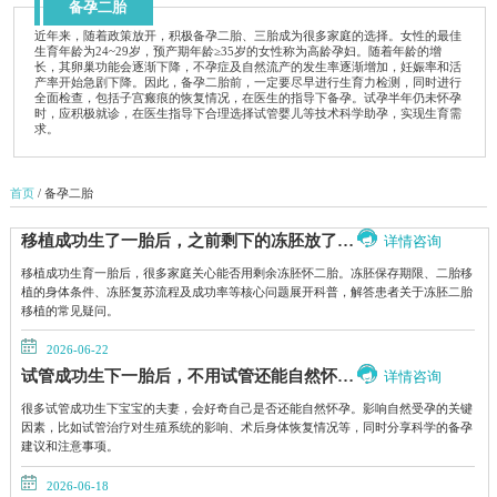
备孕二胎
近年来，随着政策放开，积极备孕二胎、三胎成为很多家庭的选择。女性的最佳
生育年龄为24~29岁，预产期年龄≥35岁的女性称为高龄孕妇。随着年龄的增
长，其卵巢功能会逐渐下降，不孕症及自然流产的发生率逐渐增加，妊娠率和活
产率开始急剧下降。因此，备孕二胎前，一定要尽早进行生育力检测，同时进行
全面检查，包括子宫瘢痕的恢复情况，在医生的指导下备孕。试孕半年仍未怀孕
时，应积极就诊，在医生指导下合理选择试管婴儿等技术科学助孕，实现生育需
求。
首页
/ 备孕二胎
移植成功生了一胎后，之前剩下的冻胚放了3年，还能用来怀二胎吗？
详情咨询
移植成功生育一胎后，很多家庭关心能否用剩余冻胚怀二胎。冻胚保存期限、二胎移
植的身体条件、冻胚复苏流程及成功率等核心问题展开科普，解答患者关于冻胚二胎
移植的常见疑问。
2026-06-22
试管成功生下一胎后，不用试管还能自然怀上二胎吗？
详情咨询
很多试管成功生下宝宝的夫妻，会好奇自己是否还能自然怀孕。影响自然受孕的关键
因素，比如试管治疗对生殖系统的影响、术后身体恢复情况等，同时分享科学的备孕
建议和注意事项。
2026-06-18