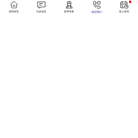
素分析影响试管二胎成功率的原因，并提供科学建议，帮助有需求的家庭了解试管二
胎的注意事项及准备工作。
回到首页
出诊信息
助孕专家
线上咨询
电话预约
2026-04-14
我40岁想生二胎，AMH值0.8ng/ml还有希望吗？
详情咨询
小美在线
40岁女性卵巢储备功能（AMH值）是评估生育能力的重要指标。本文解答40岁AMH
正常范围、偏低原因及改善方法，帮助高龄女性科学备孕，早发现卵巢功能减退信
号，及时干预提升受孕几率。
2026-03-23
010-52346723
我做过腹部环扎术，一胎是试管，现在想生二胎，还能自然怀吗？
详情咨询
腹部环扎术常用于宫颈机能不全患者，术后通过试管生育一胎后，许多女性关心二胎
能否自然怀孕。本文结合医学原理与临床案例，分析环扎术后自然受孕的可能性、影
试管套餐
响因素及备孕建议，为有生育需求的女性提供科学参考。
2026-02-24
一胎试管很顺利，现在想生二胎，却查出AMH值比之前更低了，还能做试管吗？
详情咨询
来院路线
AMH值与试管成功率的关系，提供个性化促排方案、胚胎筛选技术等解决方案，结
合真实案例说明低AMH值仍可通过科学手段实现生育，帮助患者科学规划二胎试管
之路。
2026-01-21
网站首页