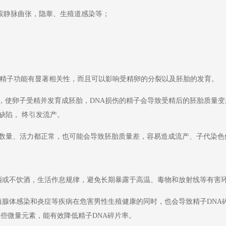
精索静脉曲张，隐睾、生殖道感染等；
与精子功能有显著相关性，而且可以影响受精卵的分裂以及胚胎的发育。
I），使卵子受精并发育成胚胎，DNA损伤的精子会导致受精后的胚胎质量
缺陷， 终引发流产。
精子数量、活力都正常，也可能会导致胚胎质量差，容易造成流产、子代染
酒或不饮酒，生活作息规律，避免长期暴露于高温、毒物和放射线等有害环
殖腺体感染和炎症等疾病在危害男性生殖健康的同时，也会导致精子DNA
一些微量元素，能有效降低精子DNA碎片率。