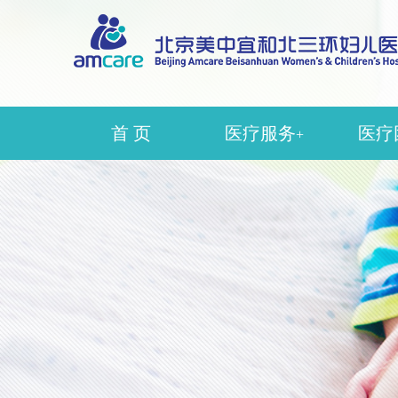
首 页
医疗服务
医疗
+
辅助生殖
生
生殖妇科
产
生殖中医科
妇
产科
中
妇科
医疗
盆底康复
麻
超声
护理