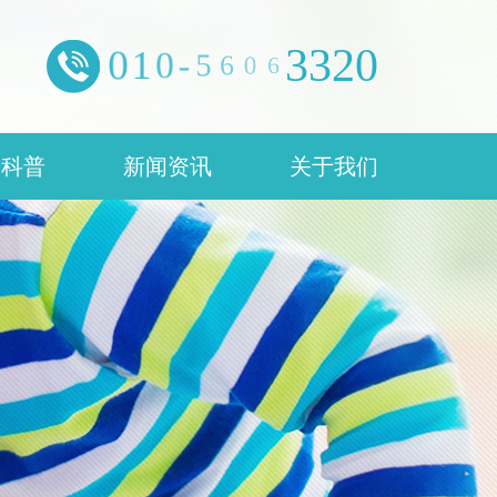
0
1
0
-
5
6
0
6
3
3
2
0
康科普
新闻资讯
关于我们