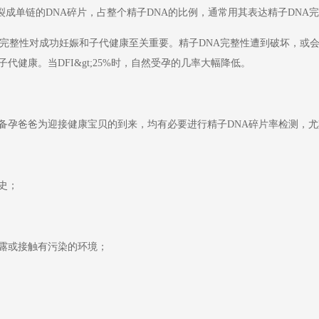
断裂成单链的DNA碎片，占整个精子DNA的比例，通常用其表达精子DNA
其完整性对成功妊娠和子代健康至关重要。精子DNA完整性遭到破坏，或
健康。当DFI&gt;25%时，自然受孕的几率大幅降低。
备孕爸爸为迎接健康宝贝的到来，均有必要进行精子DNA碎片率检测，尤
史；
露或接触有污染的环境；