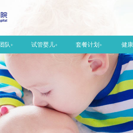
团队
试管婴儿
套餐计划
健
+
+
+
殖科
人工授精
孕检套餐
科
女性不孕
产检套餐
科
男性不育
分娩套餐
医科
中医助孕
疫苗套餐
美容科
输卵管造影
醉科
影像科
团队