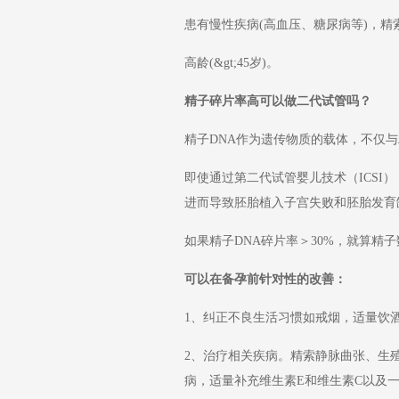
患有慢性疾病(高血压、糖尿病等)，
高龄(&gt;45岁)。
精子碎片率高可以做二代试管吗？
精子DNA作为遗传物质的载体，不仅
即使通过第二代试管婴儿技术（ICS
进而导致胚胎植入子宫失败和胚胎发育
如果精子DNA碎片率＞30%，就算
可以在备孕前针对性的改善：
1、纠正不良生活习惯如戒烟，适量饮
2、治疗相关疾病。精索静脉曲张、生
病，适量补充维生素E和维生素C以及