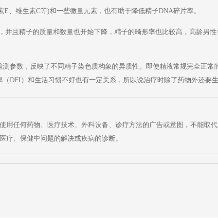
素E、维生素C等)和一些微量元素，也有助于降低精子DNA碎片率。
减，并且精子的质量和数量也开始下降，精子的畸形率也比较高，高龄男
殊检测参数，反映了不同精子染色质构象的异质性。即使精液常规完全正常
率（DFI）和生活习惯不好也有一定关系，所以说治疗时除了药物外还要
使用任何药物、医疗技术、外科设备、诊疗方法的广告或意图，不能取代
医疗、保健中问题的解决或疾病的诊断。