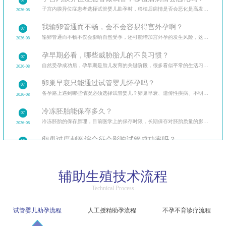
07
子宫内膜异位症患者选择试管婴儿助孕时，移植后病情是否会恶化是高发疑问。从试管治疗的全流程出发
2026-08
我输卵管通而不畅，会不会容易得宫外孕啊？
07
输卵管通而不畅不仅会影响自然受孕，还可能增加宫外孕的发生风险，这让很多备孕女性忧心忡忡。
2026-08
孕早期必看，哪些威胁胎儿的不良习惯？
07
自然受孕成功后，孕早期是胎儿发育的关键阶段，很多看似平常的生活习惯可能暗藏风险。
2026-08
卵巢早衰只能通过试管婴儿怀孕吗？
07
备孕路上遇到哪些情况必须选择试管婴儿？卵巢早衰、遗传性疾病、不明原因不孕等多种临床场景，试管婴
2026-08
冷冻胚胎能保存多久？
07
冷冻胚胎的保存原理，目前医学上的保存时限，长期保存对胚胎质量的影响，保存期限与解冻成功率的关系。
2026-08
卵巢过度刺激综合征会影响试管成功率吗？
06
卵巢过度刺激综合征（OHSS）让很多做试管的患者忧心忡忡，担心它会影响试管成功率和自身健康。
2026-08
精子洗涤过程中会损伤精子吗？
06
辅助生殖技术流程
精子洗涤是人工授精的核心步骤，不少患者担心洗涤过程会损伤精子，影响受精能力。
2026-08
Technical Process
试管婴儿促排后腹胀是卵巢过度刺激吗？该如何区分？
06
区分生理性腹胀与病理性卵巢过度刺激，介绍不同程度症状的应对方法，促排后的日常护理要点。
2026-08
试管婴儿助孕流程
人工授精助孕流程
不孕不育诊疗流程
人工授精和试管婴儿哪个成功率更高？
06