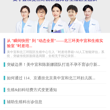
从 "瞬间快照" 到 "动态全景"——北三环美中宜和生殖实
验室 "时差培...
美中宜和北三环院区生殖中心引入「时差培养箱+AI人工智能评估」系
统，突破传统胚胎筛选局限，全程无干扰记录胚...
突破边界！美中宜和陈新娜团队打造不孕不育诊疗新...
如何通过 114、京通挂北京美中宜和北三环妇儿医...
生殖&妇科结费方式变更通知
辅助生殖科出诊信息