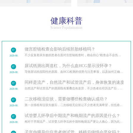
健康科普
Science Popularization
做宫腔镜检查会影响后续胚胎移植吗？
07
不少反复着床失败的患者在面对宫腔镜检查时，都会担心“检查会不会伤内膜，影响后续移植”。
2026-08
尿试纸测出两道杠，为什么血HCG显示没怀孕？
07
导致尿试纸假阳性的原因、血HCG检测的优势与注意事项，以及如何正确解读验孕结果。
2026-08
同样是流产，自然流产和试管流产后，身体恢复的速度和调
07
自然流产和试管流产的诱因既有重叠也有差异，不少患者在经历流产后，最关心的是如何避免再次发生。分
2026-08
二次移植没症状，需要做哪些检查确认成功？
07
第一次移植有症状失败后，二次移植无症状让不少患者充满希望，但也难免担忧。二次移植后需做的各类检
2026-08
试管婴儿怀孕后中期流产和晚期流产的原因是什么？
07
相对于早期流产，试管婴儿怀孕后的中期和晚期流产更让人痛心，因为此时胎儿已经有了明显的发育迹象。
2026-08
子宫内膜异位症患者做试管，移植后病情会恶化吗？