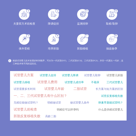
分析两种辅助生殖技术的成功率范围、影响因素，结合年龄、病因、身体条件等变量解读成功率波动原因
2026-08
1
2
3
4
冻胚做第三代试管婴儿PGT，效果会比新鲜囊胚差吗？
06
对比新鲜囊胚和冻胚进行PGT的差异，分析冻胚活检的可行性、影响因素以及临床效果，讲解PGT技术的适用
2026-08
夫妻双方术前检查
降调促排
监测排卵
取精/取卵
囊胚着床对子宫内膜厚度有特殊要求吗？
06
5
6
7
8
不同内膜厚度对囊胚着床的影响，介绍囊胚移植的适宜内膜范围及评估指标。
2026-08
体外受精
培养胚胎
胚胎移植
抽血验孕
移植后出血是宫外孕吗？
06
移植后出血是试管患者最担心的症状之一，不少人会立刻联想到宫外孕。详细对比移植后正常出血与宫外
2026-08
注
根据试管婴儿技术发展的时间顺序，可分为一代试管(IVF)、二代试管(ICSI)、三代试管(PGS)，并非一代更比一代好，这
三种技术有不同的适应症。
雪诺酮和黄体酮哪个效果更好？
06
试管移植后用药存在不少误区，比如混淆雪诺酮和黄体酮的区别、盲目停药等。对比两种药物的剂型、作
2026-08
试管婴儿方案
试管婴儿促排
试管婴儿降调
试管婴儿取卵
试管婴儿胚胎
试管婴儿费用
试管婴儿移植
试管婴儿成功率
不着床
三代试管婴儿
人工授精一个周期做1次和做2次，成功率差别大吗？
06
试管婴儿年龄
二胎试管
试管需要多长时间
长方案与短方案的区别
很多准备做人工授精的患者都会问，一个周期内到底能做几次操作？周期次数的常规范围、影响因素，同时分
2026-08
一、二、三代试管婴儿有什么区别？
试管反复移植失败
内膜调理要多久？冻胚移植的时间成本比鲜胚高多少？
06
无精症能做试管吗？
弱精做试管
做试管婴儿条件
卵巢早衰能试管吗？
冷冻胚胎移植和新鲜胚胎移植在时间周期上存在显著差异，其中冻胚移植前的内膜调理是影响时间成本的
2026-08
试管婴儿前检查
弱精症可以怀孕吗
什么是供精试管婴儿
胚胎反复移植失败
高龄二胎