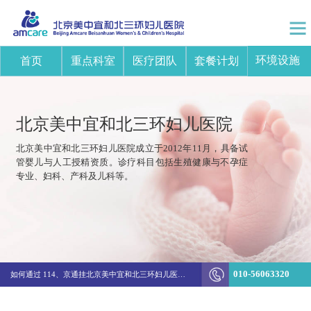
环境设施
首页
重点科室
医疗团队
套餐计划
北京美中宜和北三环妇儿医院
北京美中宜和北三环妇儿医院成立于2012年11月，具备试
管婴儿与人工授精资质。诊疗科目包括生殖健康与不孕症
专业、妇科、产科及儿科等。
突破边界！美中宜和陈新娜团队打造不孕不育诊疗新体系
010-56063320
如何通过 114、京通挂北京美中宜和北三环妇儿医院的医生号
生殖&妇科结费方式变更通知