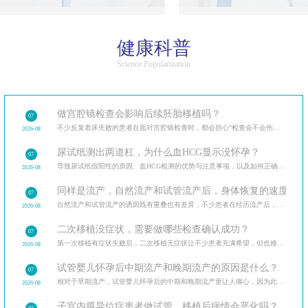
健康科普
Science Popularization
做宫腔镜检查会影响后续胚胎移植吗？
07
不少反复着床失败的患者在面对宫腔镜检查时，都会担心“检查会不会伤内膜，影响后续移植”。
2026-08
尿试纸测出两道杠，为什么血HCG显示没怀孕？
07
导致尿试纸假阳性的原因、血HCG检测的优势与注意事项，以及如何正确解读验孕结果。
2026-08
同样是流产，自然流产和试管流产后，身体恢复的速度和调
07
自然流产和试管流产的诱因既有重叠也有差异，不少患者在经历流产后，最关心的是如何避免再次发生。分
2026-08
二次移植没症状，需要做哪些检查确认成功？
07
第一次移植有症状失败后，二次移植无症状让不少患者充满希望，但也难免担忧。二次移植后需做的各类检
2026-08
试管婴儿怀孕后中期流产和晚期流产的原因是什么？
07
相对于早期流产，试管婴儿怀孕后的中期和晚期流产更让人痛心，因为此时胎儿已经有了明显的发育迹象。
2026-08
子宫内膜异位症患者做试管，移植后病情会恶化吗？