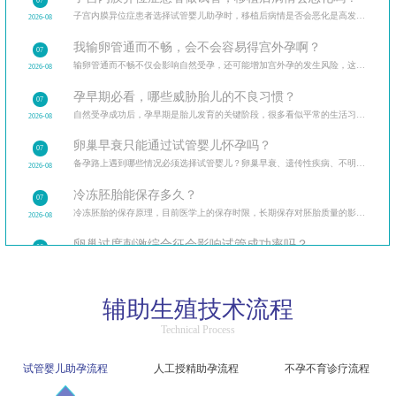
07
子宫内膜异位症患者选择试管婴儿助孕时，移植后病情是否会恶化是高发疑问。从试管治疗的全流程出发
2026-08
我输卵管通而不畅，会不会容易得宫外孕啊？
07
输卵管通而不畅不仅会影响自然受孕，还可能增加宫外孕的发生风险，这让很多备孕女性忧心忡忡。
2026-08
孕早期必看，哪些威胁胎儿的不良习惯？
07
自然受孕成功后，孕早期是胎儿发育的关键阶段，很多看似平常的生活习惯可能暗藏风险。
2026-08
卵巢早衰只能通过试管婴儿怀孕吗？
07
备孕路上遇到哪些情况必须选择试管婴儿？卵巢早衰、遗传性疾病、不明原因不孕等多种临床场景，试管婴
2026-08
冷冻胚胎能保存多久？
07
冷冻胚胎的保存原理，目前医学上的保存时限，长期保存对胚胎质量的影响，保存期限与解冻成功率的关系。
2026-08
卵巢过度刺激综合征会影响试管成功率吗？
06
卵巢过度刺激综合征（OHSS）让很多做试管的患者忧心忡忡，担心它会影响试管成功率和自身健康。
2026-08
精子洗涤过程中会损伤精子吗？
06
辅助生殖技术流程
精子洗涤是人工授精的核心步骤，不少患者担心洗涤过程会损伤精子，影响受精能力。
2026-08
Technical Process
试管婴儿促排后腹胀是卵巢过度刺激吗？该如何区分？
06
区分生理性腹胀与病理性卵巢过度刺激，介绍不同程度症状的应对方法，促排后的日常护理要点。
2026-08
试管婴儿助孕流程
人工授精助孕流程
不孕不育诊疗流程
人工授精和试管婴儿哪个成功率更高？
06