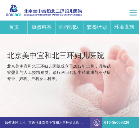
环境设施
首页
重点科室
医疗团队
套餐计划
北京美中宜和北三环妇儿医院
北京美中宜和北三环妇儿医院成立于2012年11月，具备试
管婴儿与人工授精资质。诊疗科目包括生殖健康与不孕症
专业、妇科、产科及儿科等。
突破边界！美中宜和陈新娜团队打造不孕不育诊疗新体系
010-56063320
如何通过 114、京通挂北京美中宜和北三环妇儿医院的医生号
生殖&妇科结费方式变更通知