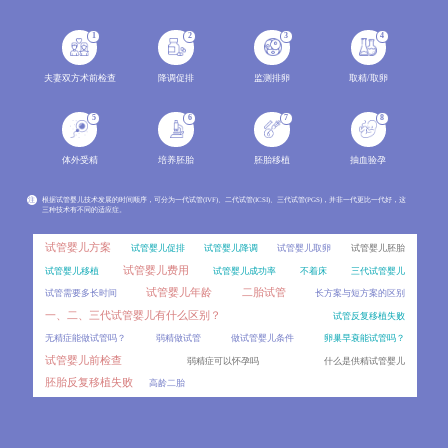
分析两种辅助生殖技术的成功率范围、影响因素，结合年龄、病因、身体条件等变量解读成功率波动原因
2026-08
1
2
3
4
冻胚做第三代试管婴儿PGT，效果会比新鲜囊胚差吗？
06
对比新鲜囊胚和冻胚进行PGT的差异，分析冻胚活检的可行性、影响因素以及临床效果，讲解PGT技术的适用
2026-08
夫妻双方术前检查
降调促排
监测排卵
取精/取卵
囊胚着床对子宫内膜厚度有特殊要求吗？
06
5
6
7
8
不同内膜厚度对囊胚着床的影响，介绍囊胚移植的适宜内膜范围及评估指标。
2026-08
体外受精
培养胚胎
胚胎移植
抽血验孕
移植后出血是宫外孕吗？
06
移植后出血是试管患者最担心的症状之一，不少人会立刻联想到宫外孕。详细对比移植后正常出血与宫外
2026-08
注
根据试管婴儿技术发展的时间顺序，可分为一代试管(IVF)、二代试管(ICSI)、三代试管(PGS)，并非一代更比一代好，这
三种技术有不同的适应症。
雪诺酮和黄体酮哪个效果更好？
06
试管移植后用药存在不少误区，比如混淆雪诺酮和黄体酮的区别、盲目停药等。对比两种药物的剂型、作
2026-08
试管婴儿方案
试管婴儿促排
试管婴儿降调
试管婴儿取卵
试管婴儿胚胎
试管婴儿费用
试管婴儿移植
试管婴儿成功率
不着床
三代试管婴儿
人工授精一个周期做1次和做2次，成功率差别大吗？
06
试管婴儿年龄
二胎试管
试管需要多长时间
长方案与短方案的区别
很多准备做人工授精的患者都会问，一个周期内到底能做几次操作？周期次数的常规范围、影响因素，同时分
2026-08
一、二、三代试管婴儿有什么区别？
试管反复移植失败
内膜调理要多久？冻胚移植的时间成本比鲜胚高多少？
06
无精症能做试管吗？
弱精做试管
做试管婴儿条件
卵巢早衰能试管吗？
冷冻胚胎移植和新鲜胚胎移植在时间周期上存在显著差异，其中冻胚移植前的内膜调理是影响时间成本的
2026-08
试管婴儿前检查
弱精症可以怀孕吗
什么是供精试管婴儿
胚胎反复移植失败
高龄二胎