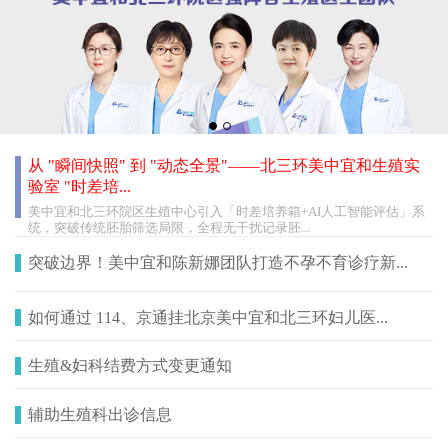
从 "瞬间快照" 到 "动态全景"——北三环美中宜和生殖实
验室 "时差培...
美中宜和北三环院区生殖中心引入「时差培养箱+AI人工智能评估」系
统，突破传统胚胎筛选局限，全程无干扰记录胚...
突破边界！美中宜和陈新娜团队打造不孕不育诊疗新...
如何通过 114、京通挂北京美中宜和北三环妇儿医...
生殖&妇科结费方式变更通知
辅助生殖科出诊信息