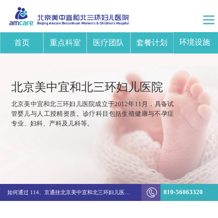
环境设施
首页
重点科室
医疗团队
套餐计划
北京美中宜和北三环妇儿医院
北京美中宜和北三环妇儿医院成立于2012年11月，具备试
管婴儿与人工授精资质。诊疗科目包括生殖健康与不孕症
专业、妇科、产科及儿科等。
突破边界！美中宜和陈新娜团队打造不孕不育诊疗新体系
010-56063320
如何通过 114、京通挂北京美中宜和北三环妇儿医院的医生号
生殖&妇科结费方式变更通知