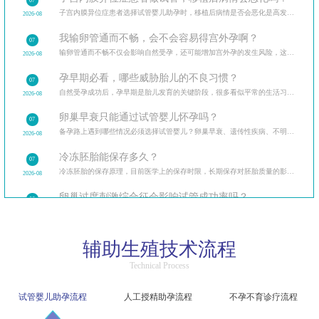
07
子宫内膜异位症患者选择试管婴儿助孕时，移植后病情是否会恶化是高发疑问。从试管治疗的全流程出发
2026-08
我输卵管通而不畅，会不会容易得宫外孕啊？
07
输卵管通而不畅不仅会影响自然受孕，还可能增加宫外孕的发生风险，这让很多备孕女性忧心忡忡。
2026-08
孕早期必看，哪些威胁胎儿的不良习惯？
07
自然受孕成功后，孕早期是胎儿发育的关键阶段，很多看似平常的生活习惯可能暗藏风险。
2026-08
卵巢早衰只能通过试管婴儿怀孕吗？
07
备孕路上遇到哪些情况必须选择试管婴儿？卵巢早衰、遗传性疾病、不明原因不孕等多种临床场景，试管婴
2026-08
冷冻胚胎能保存多久？
07
冷冻胚胎的保存原理，目前医学上的保存时限，长期保存对胚胎质量的影响，保存期限与解冻成功率的关系。
2026-08
卵巢过度刺激综合征会影响试管成功率吗？
06
卵巢过度刺激综合征（OHSS）让很多做试管的患者忧心忡忡，担心它会影响试管成功率和自身健康。
2026-08
精子洗涤过程中会损伤精子吗？
06
辅助生殖技术流程
精子洗涤是人工授精的核心步骤，不少患者担心洗涤过程会损伤精子，影响受精能力。
2026-08
Technical Process
试管婴儿促排后腹胀是卵巢过度刺激吗？该如何区分？
06
区分生理性腹胀与病理性卵巢过度刺激，介绍不同程度症状的应对方法，促排后的日常护理要点。
2026-08
试管婴儿助孕流程
人工授精助孕流程
不孕不育诊疗流程
人工授精和试管婴儿哪个成功率更高？
06