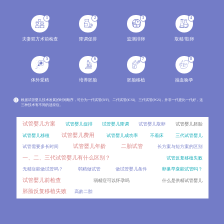
分析两种辅助生殖技术的成功率范围、影响因素，结合年龄、病因、身体条件等变量解读成功率波动原因
2026-08
1
2
3
4
冻胚做第三代试管婴儿PGT，效果会比新鲜囊胚差吗？
06
对比新鲜囊胚和冻胚进行PGT的差异，分析冻胚活检的可行性、影响因素以及临床效果，讲解PGT技术的适用
2026-08
夫妻双方术前检查
降调促排
监测排卵
取精/取卵
囊胚着床对子宫内膜厚度有特殊要求吗？
06
5
6
7
8
不同内膜厚度对囊胚着床的影响，介绍囊胚移植的适宜内膜范围及评估指标。
2026-08
体外受精
培养胚胎
胚胎移植
抽血验孕
移植后出血是宫外孕吗？
06
移植后出血是试管患者最担心的症状之一，不少人会立刻联想到宫外孕。详细对比移植后正常出血与宫外
2026-08
注
根据试管婴儿技术发展的时间顺序，可分为一代试管(IVF)、二代试管(ICSI)、三代试管(PGS)，并非一代更比一代好，这
三种技术有不同的适应症。
雪诺酮和黄体酮哪个效果更好？
06
试管移植后用药存在不少误区，比如混淆雪诺酮和黄体酮的区别、盲目停药等。对比两种药物的剂型、作
2026-08
试管婴儿方案
试管婴儿促排
试管婴儿降调
试管婴儿取卵
试管婴儿胚胎
试管婴儿费用
试管婴儿移植
试管婴儿成功率
不着床
三代试管婴儿
人工授精一个周期做1次和做2次，成功率差别大吗？
06
试管婴儿年龄
二胎试管
试管需要多长时间
长方案与短方案的区别
很多准备做人工授精的患者都会问，一个周期内到底能做几次操作？周期次数的常规范围、影响因素，同时分
2026-08
一、二、三代试管婴儿有什么区别？
试管反复移植失败
内膜调理要多久？冻胚移植的时间成本比鲜胚高多少？
06
无精症能做试管吗？
弱精做试管
做试管婴儿条件
卵巢早衰能试管吗？
冷冻胚胎移植和新鲜胚胎移植在时间周期上存在显著差异，其中冻胚移植前的内膜调理是影响时间成本的
2026-08
试管婴儿前检查
弱精症可以怀孕吗
什么是供精试管婴儿
胚胎反复移植失败
高龄二胎