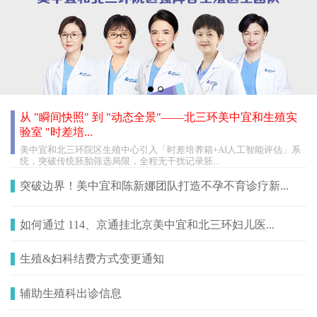
从 "瞬间快照" 到 "动态全景"——北三环美中宜和生殖实
验室 "时差培...
美中宜和北三环院区生殖中心引入「时差培养箱+AI人工智能评估」系
统，突破传统胚胎筛选局限，全程无干扰记录胚...
突破边界！美中宜和陈新娜团队打造不孕不育诊疗新...
如何通过 114、京通挂北京美中宜和北三环妇儿医...
生殖&妇科结费方式变更通知
辅助生殖科出诊信息