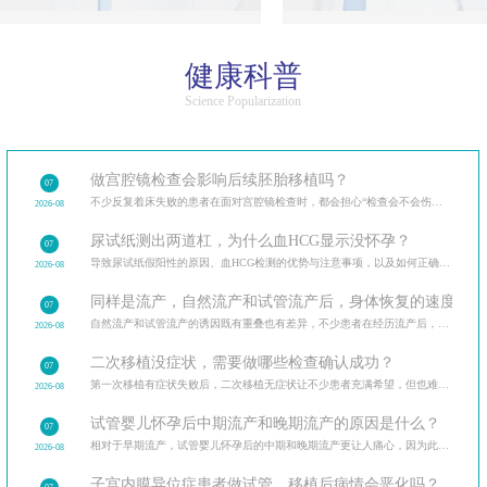
健康科普
Science Popularization
做宫腔镜检查会影响后续胚胎移植吗？
07
不少反复着床失败的患者在面对宫腔镜检查时，都会担心“检查会不会伤内膜，影响后续移植”。
2026-08
尿试纸测出两道杠，为什么血HCG显示没怀孕？
07
导致尿试纸假阳性的原因、血HCG检测的优势与注意事项，以及如何正确解读验孕结果。
2026-08
同样是流产，自然流产和试管流产后，身体恢复的速度和调
07
自然流产和试管流产的诱因既有重叠也有差异，不少患者在经历流产后，最关心的是如何避免再次发生。分
2026-08
二次移植没症状，需要做哪些检查确认成功？
07
第一次移植有症状失败后，二次移植无症状让不少患者充满希望，但也难免担忧。二次移植后需做的各类检
2026-08
试管婴儿怀孕后中期流产和晚期流产的原因是什么？
07
相对于早期流产，试管婴儿怀孕后的中期和晚期流产更让人痛心，因为此时胎儿已经有了明显的发育迹象。
2026-08
子宫内膜异位症患者做试管，移植后病情会恶化吗？