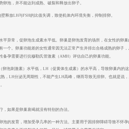
势卵泡，并不能达到成熟、破裂和释放出卵子。
释放LH与FSH的比值失调，致使机体内环境失衡，抑制排卵。
平异常，促卵泡生成素水平低。卵巢是卵泡发育的场所，在女性的卵巢
有一个。卵巢功能差的女性通常因无法正常产生并排出合格成熟的卵子，从而
女性备孕需要进行抗穆勒氏管激素（AMH）评估自己的卵巢功能。
卵泡刺激素）水平低，LH（促黄体生成素）的水平高，导致卵巢内的这
成熟，LH分泌无周期性，不能产生LH高峰，继而导致无排卵。也就是说，
用。
，如果是卵巢衰竭就没有特别的办法。
泡的发育，增加受孕几率的一种方法。主要用于因排卵障碍导致不怀孕