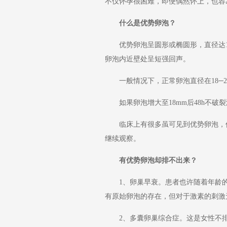
不仅怀孕很困难，即便偶然怀上，也容
什么是优势卵泡？
优势卵泡呈圆形或椭圆形，直径达15
卵泡内近壁处呈短强回声。
一般情况下，正常卵泡直径在18─2
如果卵泡增大至18mm后48h不破
临床上有很多虽可见到优势卵泡，但
继续观察。
有优势卵泡却排不出来？
1、卵巢早衰。患者也许随着年龄的
有原始卵泡的存在，但对于激素的刺激
2、多囊卵巢综合症。这是女性不排卵