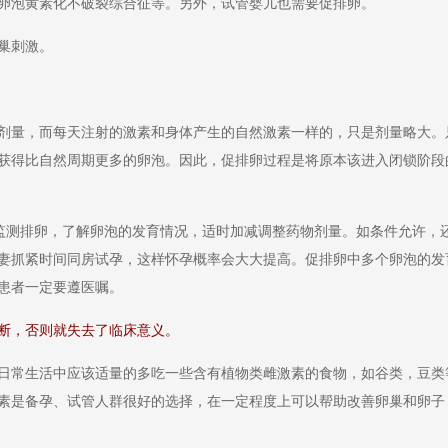
卵泡黄素化不破裂综合征等。另外，试管婴儿也需要促排卵。
巢刺激。
量，而每天注射的激素和身体产生的自然激素一样的，只是剂量略大。
获得比自然周期更多的卵泡。因此，促排卵过程是将原本该进入闭锁阶段
测排卵，了解卵泡的发育情况，适时加减调整药物剂量。如条件允许，
妻抓紧时间同房试孕，这样怀孕概率会大大提高。促排卵中多个卵泡的发
患者一定要遵医嘱。
，否则就失去了临床意义。
常生活中应该适量的多吃一些含有植物类雌激素的食物，如谷类，豆类
素是备孕、试管人群很好的选择，在一定程度上可以帮助改善卵巢和卵子，