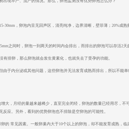
易出现早产、流产的情况。那么，卵泡监测没有优势卵泡怎么办？
-30mm，卵泡内呈无回声区，清亮纯净，边界清晰，壁菲薄；20%成
5mm之间时，卵泡一到两天的时间内会排出，而排出的卵泡可以存活2天
裂没有排卵，那么卵泡就会发生黄素化，也就失去了受孕的功能。
由于内分泌或其他问题，这些卵泡并无法发育成熟而排出，所以不能单
增大，月经的量越来越稀少，直至完全闭经，卵泡的数量已经用尽，不可
无反应。另外，看到的优势卵泡也不排除是空卵泡的可能性。
的 常见因素。一般卵巢内大于10个以上的卵泡，却不能发育成熟，临