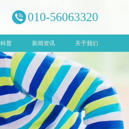
0
1
0
-
5
6
0
6
3
3
2
0
康科普
新闻资讯
关于我们