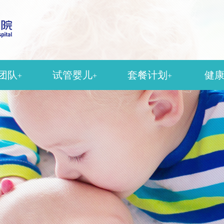
团队
试管婴儿
套餐计划
健
+
+
+
殖科
人工授精
孕检套餐
科
女性不孕
产检套餐
科
男性不育
分娩套餐
医科
中医助孕
疫苗套餐
美容科
输卵管造影
醉科
影像科
团队