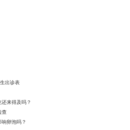
医生出诊表
吃还来得及吗？
检查
影响卵泡吗？