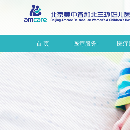
首 页
医疗服务
医疗
+
辅助生殖
生
生殖妇科
产
生殖中医科
妇
产科
中
妇科
医疗
盆底康复
麻
超声
护理