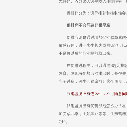
无排卵、内分泌失调导致的排卵障碍、
促排卵分为：诱导排卵和控制性卵
促排卵不会导致卵巢早衰
促排卵则是通过增加促性腺激素的剂
敏感行列，进一步生长为成熟卵泡，以
不是将以后的卵泡提前取出来。
在促排过程中，可以通过B超定期监
发育。发现有优势卵泡排出时，备孕夫
卵子过多，医生会建议放弃这个周期，
卵泡监测应有连续性，不可随意间断
卵泡监测没有优势卵泡怎么办？在日
加受孕几率，比如黑豆等等。生殖营养
Q10。