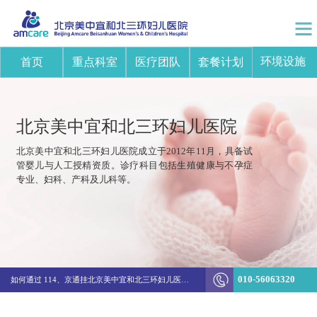
环境设施
首页
重点科室
医疗团队
套餐计划
北京美中宜和北三环妇儿医院
北京美中宜和北三环妇儿医院成立于2012年11月，具备试
管婴儿与人工授精资质。诊疗科目包括生殖健康与不孕症
专业、妇科、产科及儿科等。
突破边界！美中宜和陈新娜团队打造不孕不育诊疗新体系
010-56063320
如何通过 114、京通挂北京美中宜和北三环妇儿医院的医生号
生殖&妇科结费方式变更通知