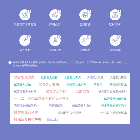
分析两种辅助生殖技术的成功率范围、影响因素，结合年龄、病因、身体条件等变量解读成功率波动原因
2026-08
1
2
3
4
冻胚做第三代试管婴儿PGT，效果会比新鲜囊胚差吗？
06
对比新鲜囊胚和冻胚进行PGT的差异，分析冻胚活检的可行性、影响因素以及临床效果，讲解PGT技术的适用
2026-08
夫妻双方术前检查
降调促排
监测排卵
取精/取卵
囊胚着床对子宫内膜厚度有特殊要求吗？
06
5
6
7
8
不同内膜厚度对囊胚着床的影响，介绍囊胚移植的适宜内膜范围及评估指标。
2026-08
体外受精
培养胚胎
胚胎移植
抽血验孕
移植后出血是宫外孕吗？
06
移植后出血是试管患者最担心的症状之一，不少人会立刻联想到宫外孕。详细对比移植后正常出血与宫外
2026-08
注
根据试管婴儿技术发展的时间顺序，可分为一代试管(IVF)、二代试管(ICSI)、三代试管(PGS)，并非一代更比一代好，这
三种技术有不同的适应症。
雪诺酮和黄体酮哪个效果更好？
06
试管移植后用药存在不少误区，比如混淆雪诺酮和黄体酮的区别、盲目停药等。对比两种药物的剂型、作
2026-08
试管婴儿方案
试管婴儿促排
试管婴儿降调
试管婴儿取卵
试管婴儿胚胎
试管婴儿费用
试管婴儿移植
试管婴儿成功率
不着床
三代试管婴儿
人工授精一个周期做1次和做2次，成功率差别大吗？
06
试管婴儿年龄
二胎试管
试管需要多长时间
长方案与短方案的区别
很多准备做人工授精的患者都会问，一个周期内到底能做几次操作？周期次数的常规范围、影响因素，同时分
2026-08
一、二、三代试管婴儿有什么区别？
试管反复移植失败
内膜调理要多久？冻胚移植的时间成本比鲜胚高多少？
06
无精症能做试管吗？
弱精做试管
做试管婴儿条件
卵巢早衰能试管吗？
冷冻胚胎移植和新鲜胚胎移植在时间周期上存在显著差异，其中冻胚移植前的内膜调理是影响时间成本的
2026-08
试管婴儿前检查
弱精症可以怀孕吗
什么是供精试管婴儿
胚胎反复移植失败
高龄二胎