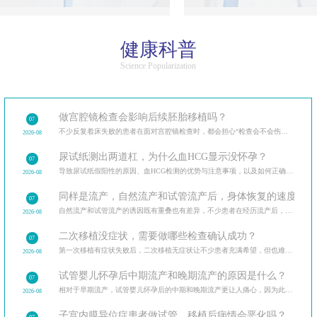
健康科普
Science Popularization
做宫腔镜检查会影响后续胚胎移植吗？
07
不少反复着床失败的患者在面对宫腔镜检查时，都会担心“检查会不会伤内膜，影响后续移植”。
2026-08
尿试纸测出两道杠，为什么血HCG显示没怀孕？
07
导致尿试纸假阳性的原因、血HCG检测的优势与注意事项，以及如何正确解读验孕结果。
2026-08
同样是流产，自然流产和试管流产后，身体恢复的速度和调
07
自然流产和试管流产的诱因既有重叠也有差异，不少患者在经历流产后，最关心的是如何避免再次发生。分
2026-08
二次移植没症状，需要做哪些检查确认成功？
07
第一次移植有症状失败后，二次移植无症状让不少患者充满希望，但也难免担忧。二次移植后需做的各类检
2026-08
试管婴儿怀孕后中期流产和晚期流产的原因是什么？
07
相对于早期流产，试管婴儿怀孕后的中期和晚期流产更让人痛心，因为此时胎儿已经有了明显的发育迹象。
2026-08
子宫内膜异位症患者做试管，移植后病情会恶化吗？