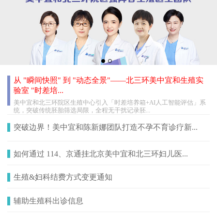
从 "瞬间快照" 到 "动态全景"——北三环美中宜和生殖实
验室 "时差培...
美中宜和北三环院区生殖中心引入「时差培养箱+AI人工智能评估」系
统，突破传统胚胎筛选局限，全程无干扰记录胚...
突破边界！美中宜和陈新娜团队打造不孕不育诊疗新...
如何通过 114、京通挂北京美中宜和北三环妇儿医...
生殖&妇科结费方式变更通知
辅助生殖科出诊信息