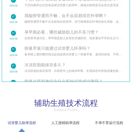
07
子宫内膜异位症患者选择试管婴儿助孕时，移植后病情是否会恶化是高发疑问。从试管治疗的全流程出发
2026-08
我输卵管通而不畅，会不会容易得宫外孕啊？
07
输卵管通而不畅不仅会影响自然受孕，还可能增加宫外孕的发生风险，这让很多备孕女性忧心忡忡。
2026-08
孕早期必看，哪些威胁胎儿的不良习惯？
07
自然受孕成功后，孕早期是胎儿发育的关键阶段，很多看似平常的生活习惯可能暗藏风险。
2026-08
卵巢早衰只能通过试管婴儿怀孕吗？
07
备孕路上遇到哪些情况必须选择试管婴儿？卵巢早衰、遗传性疾病、不明原因不孕等多种临床场景，试管婴
2026-08
冷冻胚胎能保存多久？
07
冷冻胚胎的保存原理，目前医学上的保存时限，长期保存对胚胎质量的影响，保存期限与解冻成功率的关系。
2026-08
卵巢过度刺激综合征会影响试管成功率吗？
06
卵巢过度刺激综合征（OHSS）让很多做试管的患者忧心忡忡，担心它会影响试管成功率和自身健康。
2026-08
精子洗涤过程中会损伤精子吗？
06
辅助生殖技术流程
精子洗涤是人工授精的核心步骤，不少患者担心洗涤过程会损伤精子，影响受精能力。
2026-08
Technical Process
试管婴儿促排后腹胀是卵巢过度刺激吗？该如何区分？
06
区分生理性腹胀与病理性卵巢过度刺激，介绍不同程度症状的应对方法，促排后的日常护理要点。
2026-08
试管婴儿助孕流程
人工授精助孕流程
不孕不育诊疗流程
人工授精和试管婴儿哪个成功率更高？
06