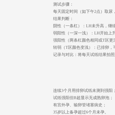
测试步骤：
每天固定时间（如下午2点）取尿
结果判断：
阴性（一条杠）：LH未升高，继
弱阳性（一深一浅）：LH开始上
强阳性（两条杠颜色相同或T区更深
转弱（T区颜色变浅）：已排卵，
记录与对比：将每天试纸结果拍照
连续3个月用排卵试纸未测到强阳
试纸强阳但B超显示无成熟卵泡；
有宫外孕、输卵管堵塞病史；
35岁以上备孕超过6个月未孕。