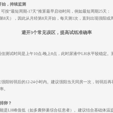
开始，持续监测
，可按“最短周期-17天”推算最早启动时间，例如最短周期25天：
（月经第8天），因此从月经第8天开始，每天测1次，直到出现强阳或
避开3个常见误区，提高试纸准确率
佳测试时间是上午10点-晚上8点，此时尿液中LH水平较稳定
强阳转弱后的12-24小时内。建议强阳当天同房一次，转弱后
孕率。
排卵？
是LH峰值低（如多囊卵巢综合征患者）。建议结合基础体温监测（