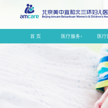
首 页
医疗服务
医疗
+
辅助生殖
生
生殖妇科
产
生殖中医科
妇
产科
中
妇科
医疗
麻
超声
护理