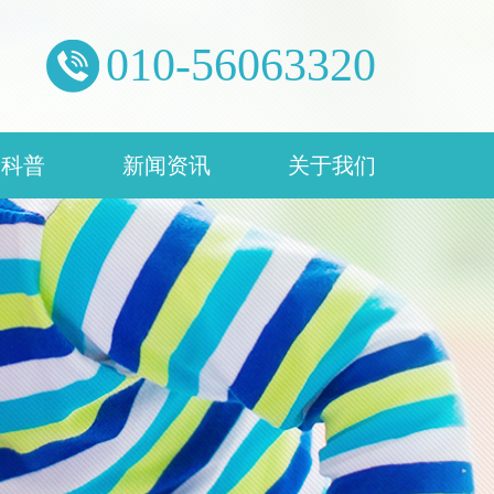
0
1
0
-
5
6
0
6
3
3
2
0
康科普
新闻资讯
关于我们